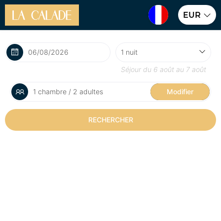
EUR
Séjour du
6 août
au
7 août
1 chambre / 2 adultes
Modifier