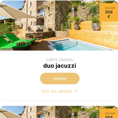
VALEUR
368
€
CARTE CADEAU
duo jacuzzi
Acheter
Voir les détails
VALEUR
368