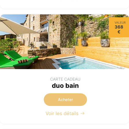
VALEUR
368
€
CARTE CADEAU
duo bain
Acheter
Voir les détails