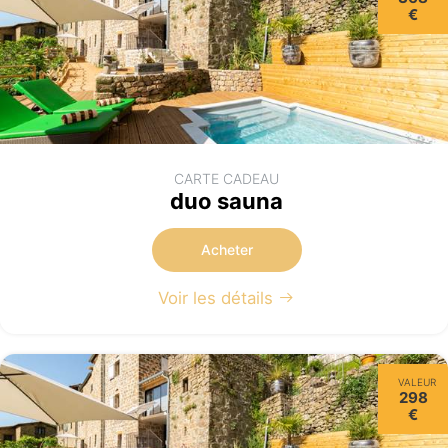
€
CARTE CADEAU
duo sauna
Acheter
Voir les détails
VALEUR
298
€