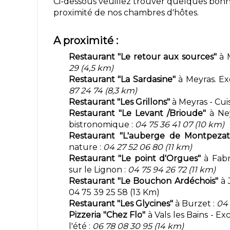
Ci-dessous veuillez trouver quelques bonn
proximité de nos chambres d'hôtes.
A proximité :
Restaurant "Le retour aux sources"
à M
29 (4,5 km)
Restaurant "La Sardasine"
à Meyras. Ex
87 24 74 (8,3 km)
Restaurant "Les Grillons"
à Meyras - Cuis
Restaurant "Le Levant /Brioude"
à Ney
bistronomique :
04 75 36 41 07 (10 km)
Restaurant "L'auberge de Montpezat
nature :
04 27 52 06 80 (11 km)
Restaurant "Le point d'Orgues"
à Fabr
sur le Lignon :
04 75 94 26 72 (11 km)
Restaurant "Le Bouchon Ardéchois"
à 
04 75 39 25 58 (13 Km)
Restaurant "Les Glycines"
à Burzet :
04 
Pizzeria "Chez Flo"
à Vals les Bains - Ex
l'été :
06 78 08 30 95 (14 km)